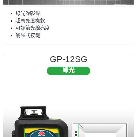
綠光2線2點
超高亮度機款
可調節光線亮度
觸碰式按鍵
GP-12SG
綠光