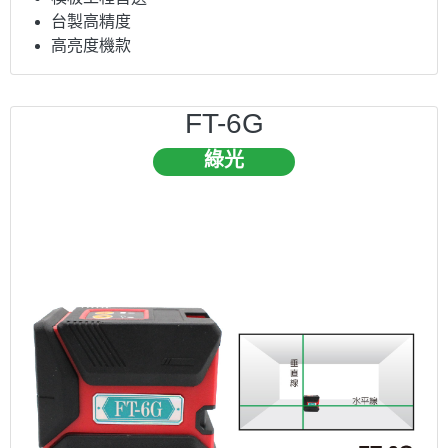
台製高精度
高亮度機款
FT-6G
綠光